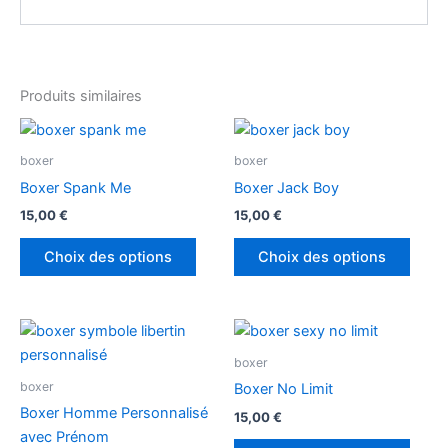
Produits similaires
Ce
Ce
produit
produ
boxer
boxer
a
a
Boxer Spank Me
Boxer Jack Boy
plusieurs
plusi
15,00
€
15,00
€
variations.
variat
Les
Les
Choix des options
Choix des options
options
optio
peuvent
peuv
être
être
Ce
Ce
choisies
chois
produit
produ
boxer
sur
sur
a
a
boxer
Boxer No Limit
la
la
plusieurs
plusi
Boxer Homme Personnalisé
page
page
15,00
€
variations.
variat
avec Prénom
du
du