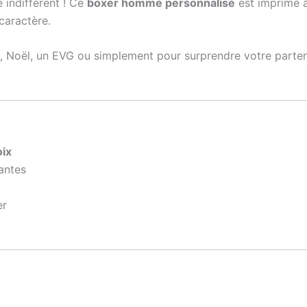
 indifférent ! Ce
boxer homme personnalisé
est imprimé 
 caractère.
in, Noël, un EVG ou simplement pour surprendre votre parte
oix
antes
er