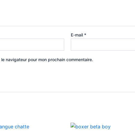
E-mail
*
 le navigateur pour mon prochain commentaire.
Ce
C
produit
p