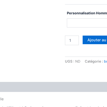
Personnalisation Hom
Ajouter au
UGS :
ND
Catégorie :
b
Avis (0)
le