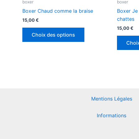
boxer
boxer
a
Boxer Chaud comme la braise
Boxer Je
plusieurs
chattes
15,00
€
variations.
15,00
€
Les
Choix des options
options
Choi
peuvent
être
choisies
sur
la
page
du
Mentions Légales
produit
Informations