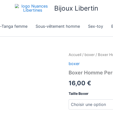
Bijoux Libertin
g-Tanga femme
Sous-vêtement homme
Sex-toy
B
quantité
Accueil
/
boxer
/ Boxer H
de
boxer
Boxer
Homme
Boxer Homme Per
Personnalisé
avec
16,00
€
Prénom
Taille Boxer