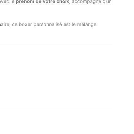
avec le
prénom de votre choix
, accompagné d’un
naire, ce boxer personnalisé est le mélange