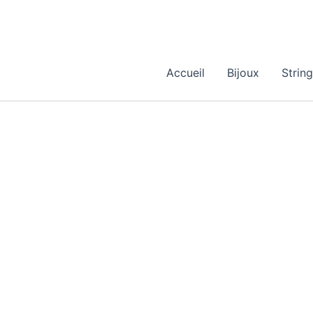
Aller
au
contenu
Accueil
Bijoux
Strin