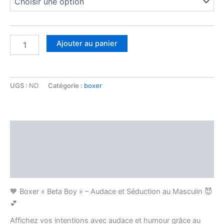
Ajouter au panier
UGS :
ND
Catégorie :
boxer
Description
Informations complémentaires
Avis (1)
🧡 Boxer « Beta Boy » – Audace et Séduction au Masculin 😈
💕
Affichez vos intentions avec audace et humour grâce au