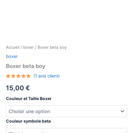
Accueil
/
boxer
/ Boxer beta boy
boxer
Boxer beta boy
(
1
avis client)
Noté
1
5.00
15,00
€
sur 5
basé sur
notation
Couleur et Taille Boxer
client
Couleur symbole beta