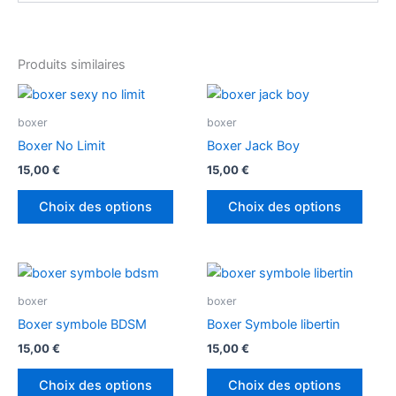
Produits similaires
Ce
Ce
produit
produ
boxer
boxer
a
a
Boxer No Limit
Boxer Jack Boy
plusieurs
plusi
15,00
€
15,00
€
variations.
variat
Les
Les
Choix des options
Choix des options
options
optio
peuvent
peuv
être
être
Ce
Ce
choisies
chois
produit
produ
boxer
boxer
sur
sur
a
a
Boxer symbole BDSM
Boxer Symbole libertin
la
la
plusieurs
plusi
page
page
15,00
€
15,00
€
variations.
variat
du
du
Les
Les
Choix des options
Choix des options
produit
produ