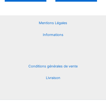
options
optio
peuvent
peuv
être
être
choisies
chois
Mentions Légales
sur
sur
la
la
Informations
page
page
du
du
produit
produ
Conditions générales de vente
Livraison