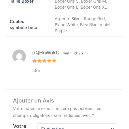
Taille Boxer
Boxer Gris S, Boxer Gris M,
Boxer Gris L, Boxer Gris XL
Argenté Silver, Rouge Red,
Couleur
Blanc White, Bleu Blue, Violet
symbole beta
Purple
oQHnWnkU
mai 1, 2026
Note
5
555
sur 5
Ajouter un Avis
Votre adresse e-mail ne sera pas publiée.
Les
champs obligatoires sont indiqués avec
*
Votre