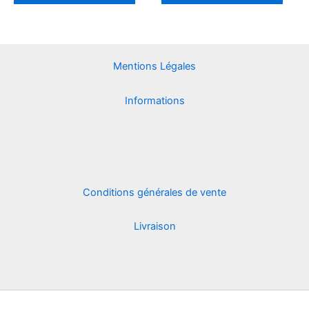
options
optio
peuvent
peuv
être
être
choisies
chois
Mentions Légales
sur
sur
la
la
Informations
page
page
du
du
produit
produ
Conditions générales de vente
Livraison