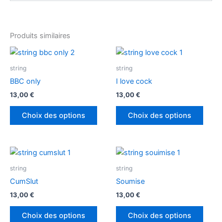
Produits similaires
Ce
Ce
produit
produ
string
string
a
a
BBC only
I love cock
plusieurs
plusi
13,00
€
13,00
€
variations.
variat
Les
Les
Choix des options
Choix des options
options
optio
peuvent
peuv
être
être
Ce
Ce
choisies
chois
produit
produ
string
string
sur
sur
a
a
CumSlut
Soumise
la
la
plusieurs
plusi
page
page
13,00
€
13,00
€
variations.
variat
du
du
Les
Les
Choix des options
Choix des options
produit
produ