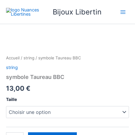
Aller
Bijoux Libertin
au
contenu
quantité
de
symbole
Taureau
BBC
Accueil
/
string
/ symbole Taureau BBC
string
symbole Taureau BBC
13,00
€
Taille