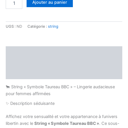
Ajouter au panier
UGS :
ND
Catégorie :
string
Description
Informations complémentaires
Avis (0)
🐂 String « Symbole Taureau BBC » – Lingerie audacieuse
pour femmes affirmées
✨ Description séduisante
Affichez votre sensualité et votre appartenance à l’univers
libertin avec le
String « Symbole Taureau BBC »
. Ce sous-