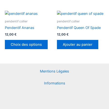
choisies
chois
sur
sur
Ce
la
la
produit
pendentif collier
pendentif collier
page
page
a
Pendentif Ananas
Pendentif Queen Of Spade
du
du
plusieurs
produit
produ
12,00
€
12,00
€
variations.
Les
Choix des options
Ajouter au panier
options
peuvent
être
choisies
Mentions Légales
sur
la
Informations
page
du
produit