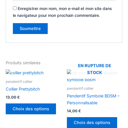
Enregistrer mon nom, mon e-mail et mon site dans
le navigateur pour mon prochain commentaire.
Produits similaires
EN RUPTURE DE
Ce
Ce
STOCK
produit
produ
pendentif collier
a
a
pendentif collier
Collier Prettybitch
plusieurs
plusi
Pendentif Symbole BDSM –
13,00
€
variations.
variat
Personnalisable
Les
Les
Choix des options
14,00
€
options
optio
peuvent
peuv
Choix des options
être
être