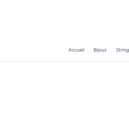
Aller
au
contenu
Accueil
Bijoux
Strin