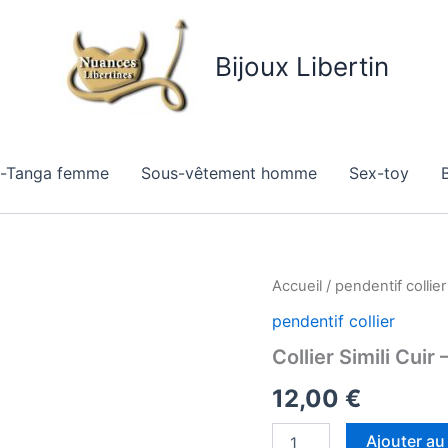
Bijoux Libertin
g-Tanga femme
Sous-vêtement homme
Sex-toy
B
quantité
Accueil
/
pendentif collier
de
pendentif collier
Collier
Simili
Collier Simili Cuir
Cuir
–
12,00
€
Symbole
Libertin
Ajouter au