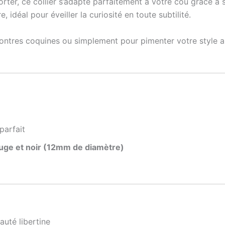
ter, ce collier s’adapte parfaitement à votre cou grâce à s
, idéal pour éveiller la curiosité en toute subtilité.
ontres coquines ou simplement pour pimenter votre style au 
parfait
ouge et noir (12mm de diamètre)
uté libertine