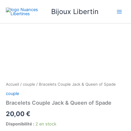
Aller
Bijoux Libertin
au
contenu
quantité
de
Bracelets
Couple
Jack
&
Queen
of
Spade
Accueil
/
couple
/ Bracelets Couple Jack & Queen of Spade
couple
Bracelets Couple Jack & Queen of Spade
20,00
€
Disponibilité :
2 en stock