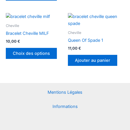
être
être
choisies
chois
Ce
sur
sur
produit
Cheville
la
la
a
Cheville
Bracelet Cheville MILF
page
page
plusieurs
Queen Of Spade 1
du
du
10,00
€
variations.
produit
produ
11,00
€
Les
Choix des options
options
Ajouter au panier
peuvent
être
choisies
sur
Mentions Légales
la
page
Informations
du
produit