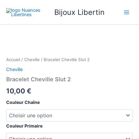
Aller
Bijoux Libertin
au
contenu
quantité
de
Bracelet
Cheville
Slut
2
Accueil
/
Cheville
/ Bracelet Cheville Slut 2
Cheville
Bracelet Cheville Slut 2
10,00
€
Couleur Chaîne
Couleur Primaire