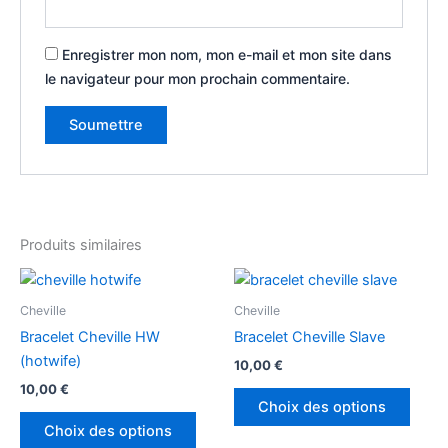
Enregistrer mon nom, mon e-mail et mon site dans
le navigateur pour mon prochain commentaire.
Produits similaires
Ce
Ce
produit
produ
Cheville
Cheville
a
a
Bracelet Cheville HW
Bracelet Cheville Slave
plusieurs
plusi
(hotwife)
10,00
€
variations.
variat
10,00
€
Les
Les
Choix des options
options
optio
Choix des options
peuvent
peuv