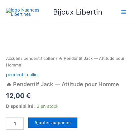
Aller
Bijoux Libertin
au
contenu
quantité
de
🔥
Pendentif
Jack
—
Accueil
/
pendentif collier
/ 🔥 Pendentif Jack — Attitude pour
Attitude
Homme
pour
pendentif collier
Homme
🔥 Pendentif Jack — Attitude pour Homme
12,00
€
Disponibilité :
2 en stock
Ajouter au panier