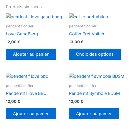
Produits similaires
Ce
produ
pendentif collier
pendentif collier
a
Love GangBang
Collier Prettybitch
plusi
12,00
€
13,00
€
variat
Les
Ajouter au panier
Choix des options
optio
peuv
être
chois
pendentif collier
pendentif collier
sur
Pendentif I love BBC
Pendentif Symbole BDSM
la
page
12,00
€
12,00
€
du
Ajouter au panier
Ajouter au panier
produ