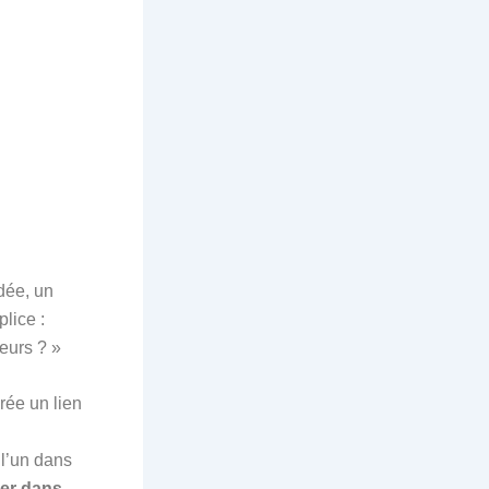
dée, un
lice :
leurs ? »
rée un lien
 l’un dans
ver dans