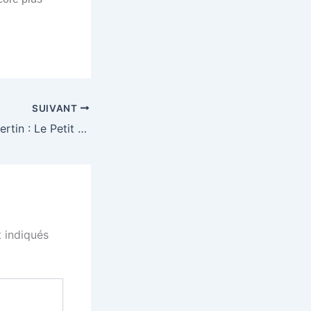
SUIVANT
Le Dico (Très) Libertin : Le Petit Guide pour Parler Couramment le Désir
 indiqués