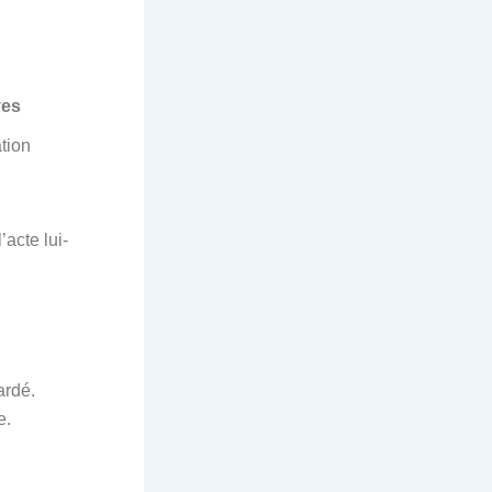
ves
ation
’acte lui-
ardé.
e.