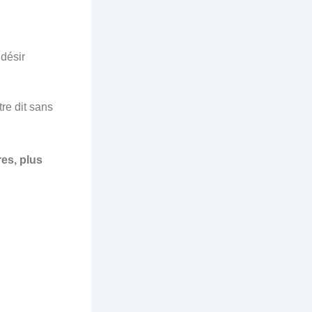
désir
tre dit sans
res, plus