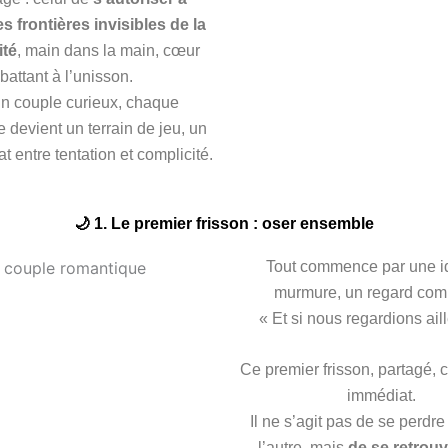
es frontières invisibles de la
ité
, main dans la main, cœur
battant à l’unisson.
n couple curieux, chaque
 devient un terrain de jeu, un
at entre tentation et complicité.
🌙 1. Le premier frisson : oser ensemble
Tout commence par une i
murmure, un regard comp
« Et si nous regardions ail
Ce premier frisson, partagé, c
immédiat.
Il ne s’agit pas de se perdre
l’autre, mais
de se retrou