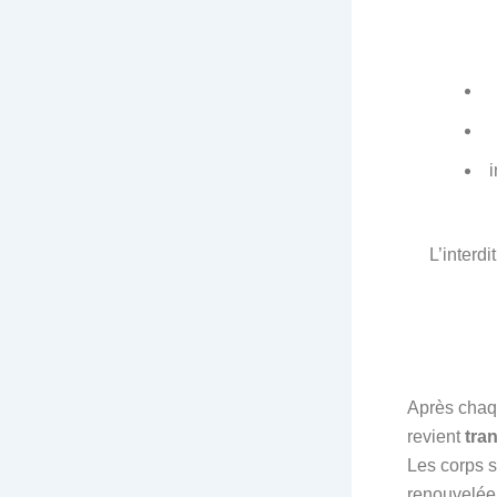
i
L’interdi
Après chaqu
revient
tra
Les corps s
renouvelée, 