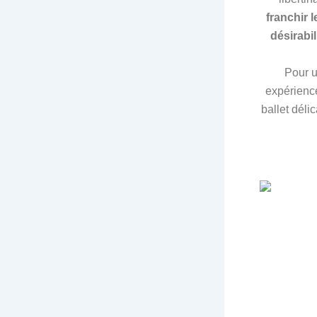
franchir l
désirabil
Pour u
expérience
ballet délic