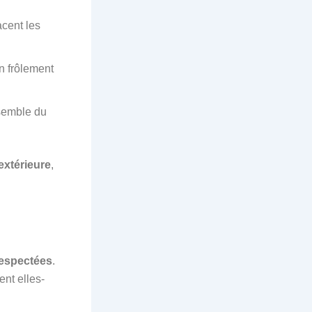
acent les
n frôlement
nsemble du
extérieure
,
respectées
.
ent elles-