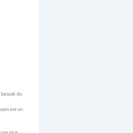
a beauté du
isson est un
core plus