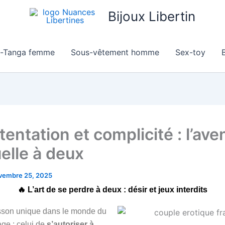
Bijoux Libertin
g-Tanga femme
Sous-vêtement homme
Sex-toy
B
tentation et complicité : l’ave
elle à deux
vembre 25, 2025
🔥 L’art de se perdre à deux : désir et jeux interdits
risson unique dans le monde du
age : celui de
s’autoriser à