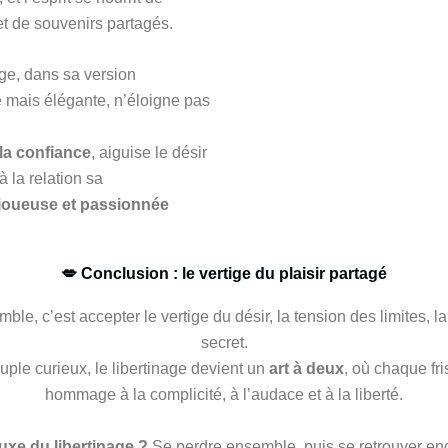
et de souvenirs partagés.
age, dans sa version
 mais élégante, n’éloigne pas
la confiance
, aiguise le désir
à la relation sa
joueuse et passionnée
💋 Conclusion : le vertige du plaisir partagé
ble, c’est accepter le vertige du désir, la tension des limites, l
secret.
uple curieux, le libertinage devient un
art à deux
, où chaque fr
hommage à la complicité, à l’audace et à la liberté.
luxe du libertinage ?
Se perdre ensemble, puis se retrouver en