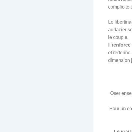
complicité 
Le libertin
audacieuse
le couple.
Il
renforce 
et redonne 
dimension
Oser ensem
Pour un co
Le vrai 