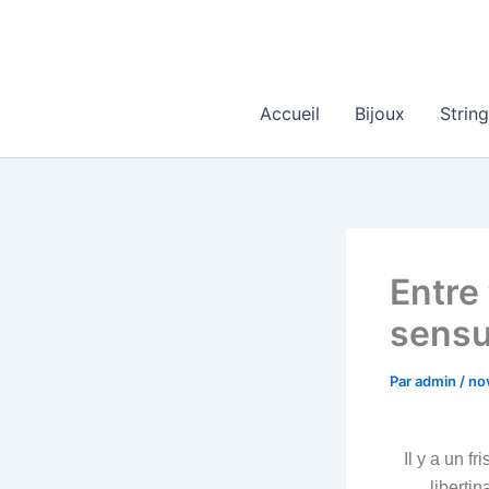
Aller
au
contenu
Accueil
Bijoux
Strin
Entre 
sensu
Par
admin
/
no
Il y a un f
libertin