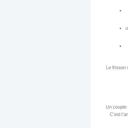
u
Le frisson 
Un couple c
C’est l’a