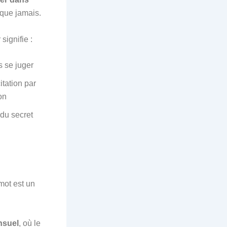
 que jamais.
signifie :
s se juger
itation par
on
 du secret
mot est un
nsuel
, où le