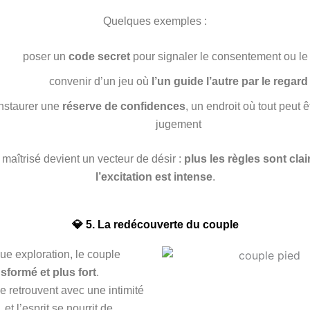
Quelques exemples :
poser un
code secret
pour signaler le consentement ou le 
convenir d’un jeu où
l’un guide l’autre par le regard
nstaurer une
réserve de confidences
, un endroit où tout peut ê
jugement
t maîtrisé devient un vecteur de désir :
plus les règles sont clai
l’excitation est intense
.
💎 5. La redécouverte du couple
e exploration, le couple
nsformé et plus fort
.
e retrouvent avec une intimité
et l’esprit se nourrit de