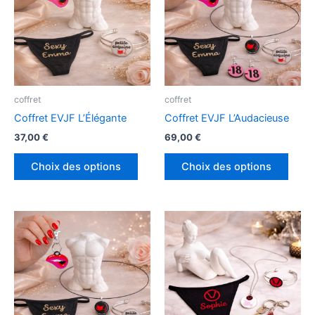
plusieurs
plusi
variations.
variat
Les
Les
options
optio
peuvent
peuv
être
être
coffret
coffret
choisies
chois
Coffret EVJF L’Élégante
Coffret EVJF L’Audacieuse
sur
sur
37,00
€
69,00
€
la
la
page
page
Choix des options
Choix des options
du
du
produit
produ
Ce
Ce
produit
produ
a
a
plusieurs
plusi
variations.
variat
Les
Les