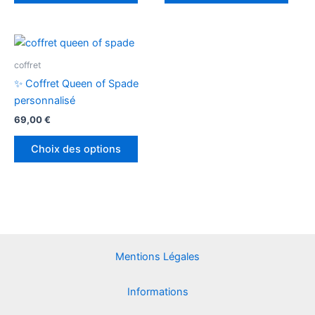
être
être
choisies
chois
sur
sur
Ce
la
la
produit
coffret
page
page
a
✨ Coffret Queen of Spade
du
du
plusieurs
personnalisé
produit
produ
variations.
69,00
€
Les
options
Choix des options
peuvent
être
choisies
sur
la
page
Mentions Légales
du
produit
Informations