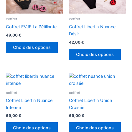
options
optio
peuvent
peuv
être
être
coffret
coffret
choisies
chois
Coffret EVJF La Pétillante
Coffret Libertin Nuance
sur
sur
Désir
49,00
€
la
la
42,00
€
page
page
Choix des options
du
du
Choix des options
produit
produ
Ce
Ce
produit
produ
a
a
coffret
coffret
plusieurs
plusi
Coffret Libertin Nuance
Coffret Libertin Union
variations.
variat
Intense
Croisée
Les
Les
69,00
€
69,00
€
options
optio
peuvent
peuv
Choix des options
Choix des options