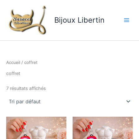
Aller
au
contenu
Bijoux Libertin
Accueil
/ coffret
coffret
7 résultats affichés
Ce
Ce
produit
produ
a
a