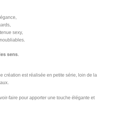
légance,
gards,
 tenue sexy,
inoubliables.
 des sens
.
création est réalisée en petite série, loin de la
naux.
avoir-faire pour apporter une touche élégante et