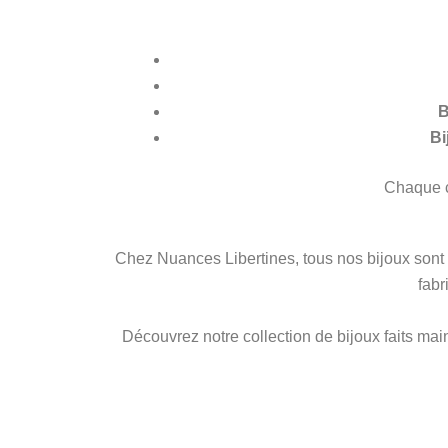
B
Bi
Chaque c
Chez
Nuances Libertines
, tous nos bijoux sont
fabr
Découvrez notre collection de bijoux faits main